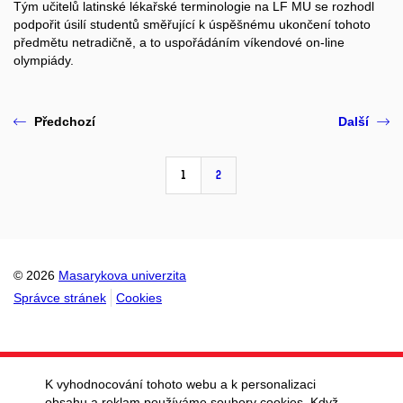
Tým učitelů latinské lékařské terminologie na LF MU se rozhodl
podpořit úsilí studentů směřující k úspěšnému ukončení tohoto
předmětu netradičně, a to uspořádáním víkendové on-line
olympiády.
Předchozí
Další
1
2
© 2026
Masarykova univerzita
Správce stránek
Cookies
K vyhodnocování tohoto webu a k personalizaci
obsahu a reklam používáme soubory cookies. Když